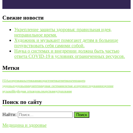
Свежие новости
Укрепление защиты здоровья: правильная идея,
неправильное время.
Художник и музыкант помогают детям в больнице
почувствовать себя самими собой.
Наука о системах и внедрении должна быть частью
ответа COVID-19 в условиях ограниченных ресурсов.
Метки
FDA
аллергия
анальгетик
ванна
возраст
генетика
генетики
зачем
защита
здоровья
здоровье
иммунитет
иммунная система
инсектная аллергия
исследования
исцеление
музыкой
йод
йодная сетка
кровь
лекарства
медстрахование
Поиск по сайту
Найти:
Медицина и здоровье