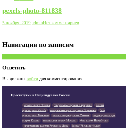
pexels-photo-811838
5 ноября, 2019
admin
Нет комментариев
Навигация по записям
Предыдущая запись
Ответить
Вы должны
войти
для комментирования.
Проститутки и Индивидуалки России
каталог шлюх Томска
сексуальные путаны в иркутске
анкеты
проституток Челяба
сексуальные проститутки в Воронеже
база
проституток Тольятти
каталог индивидуалок Тюмень
индивидуалки для
встреч Казань
путаны для встреч Москвы
база шлюх Петербурга
проверенные шлюхи Ростов на Дону
https://7k-casino-4h.top