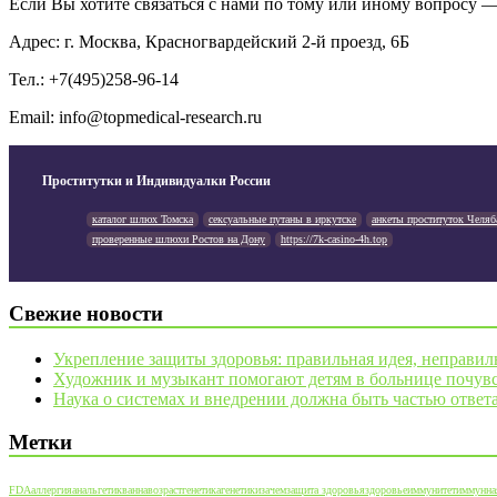
Если Вы хотите связаться с нами по тому или иному вопросу 
Адрес: г. Москва, Красногвардейский 2-й проезд, 6Б
Тел.: +7(495)258-96-14
Email:
info@topmedical-research.ru
Проститутки и Индивидуалки России
каталог шлюх Томска
сексуальные путаны в иркутске
анкеты проституток Челяб
проверенные шлюхи Ростов на Дону
https://7k-casino-4h.top
Свежие новости
Укрепление защиты здоровья: правильная идея, неправил
Художник и музыкант помогают детям в больнице почувс
Наука о системах и внедрении должна быть частью ответ
Метки
FDA
аллергия
анальгетик
ванна
возраст
генетика
генетики
зачем
защита здоровья
здоровье
иммунитет
иммунна