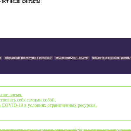
— вот наши контакты:
а
сексуальные проститутки в Воронеже
база проституток Тольятти
каталог индивидуалок Тюмень
ьное время.
твовать себя самими собой.
а COVID-19 в условиях ограниченных ресурсов.
я система
инсектная аллергия
исследования
исцеление музыкой
йод
йодная сетка
кровь
лекарства
медстрахован