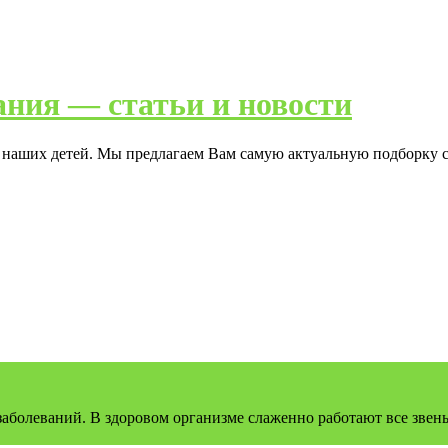
ания — статьи и новости
я наших детей. Мы предлагаем Вам самую актуальную подборку с
заболеваний. В здоровом организме слаженно работают все зве