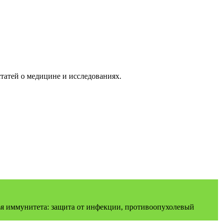
татей о медицине и исследованиях.
нья иммунитета: защита от инфекции, противоопухолевый