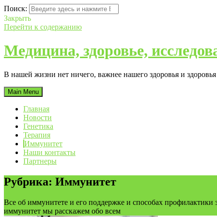
Поиск:
Закрыть
Перейти к содержанию
Медицина, здоровье, исследов
В нашей жизни нет ничего, важнее нашего здоровья и здоровь
Main Menu
Главная
Новости
Генетика
Терапия
Иммунитет
Наши контакты
Партнеры
Рубрика:
Иммунитет
Все об иммунитете и его поддержке и способах профилактики 
иммунитет мы расскажем обо всем