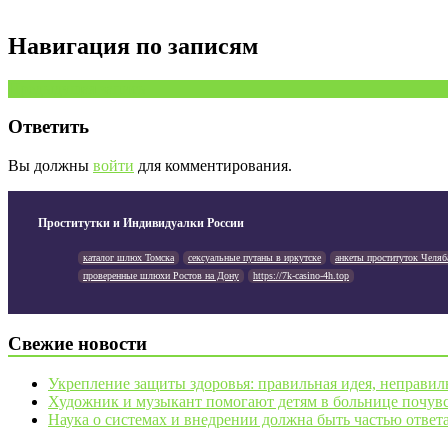
Навигация по записям
Предыдущая запись
Ответить
Вы должны
войти
для комментирования.
Проститутки и Индивидуалки России
каталог шлюх Томска
сексуальные путаны в иркутске
анкеты проституток Челяб
проверенные шлюхи Ростов на Дону
https://7k-casino-4h.top
Свежие новости
Укрепление защиты здоровья: правильная идея, неправил
Художник и музыкант помогают детям в больнице почувс
Наука о системах и внедрении должна быть частью ответ