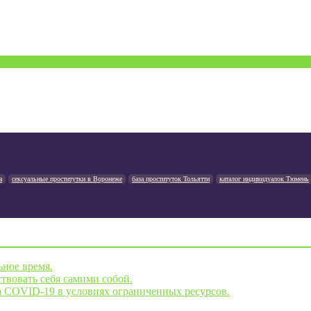
а
сексуальные проститутки в Воронеже
база проституток Тольятти
каталог индивидуалок Тюмень
ьное время.
твовать себя самими собой.
а COVID-19 в условиях ограниченных ресурсов.