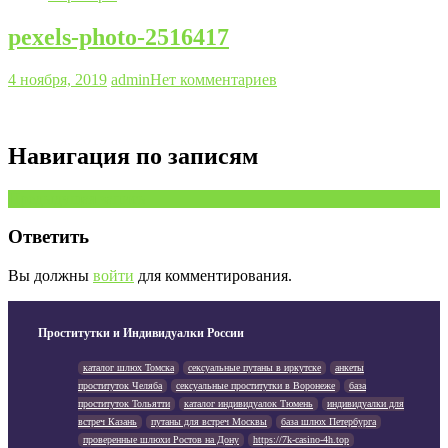
pexels-photo-2516417
4 ноября, 2019
admin
Нет комментариев
Навигация по записям
Предыдущая запись
Ответить
Вы должны
войти
для комментирования.
Проститутки и Индивидуалки России
каталог шлюх Томска
сексуальные путаны в иркутске
анкеты
проституток Челяба
сексуальные проститутки в Воронеже
база
проституток Тольятти
каталог индивидуалок Тюмень
индивидуалки для
встреч Казань
путаны для встреч Москвы
база шлюх Петербурга
проверенные шлюхи Ростов на Дону
https://7k-casino-4h.top