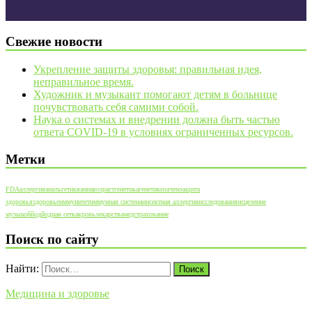
Свежие новости
Укрепление защиты здоровья: правильная идея,
неправильное время.
Художник и музыкант помогают детям в больнице
почувствовать себя самими собой.
Наука о системах и внедрении должна быть частью
ответа COVID-19 в условиях ограниченных ресурсов.
Метки
FDA
аллергия
анальгетик
ванна
возраст
генетика
генетики
зачем
защита
здоровья
здоровье
иммунитет
иммунная система
инсектная аллергия
исследования
исцеление
музыкой
йод
йодная сетка
кровь
лекарства
медстрахование
Поиск по сайту
Найти:
Медицина и здоровье