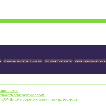
а
сексуальные проститутки в Воронеже
база проституток Тольятти
каталог индивидуалок Тюмень
ьное время.
твовать себя самими собой.
а COVID-19 в условиях ограниченных ресурсов.