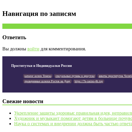
Навигация по записям
Предыдущая запись
Ответить
Вы должны
войти
для комментирования.
Проститутки и Индивидуалки России
каталог шлюх Томска
сексуальные путаны в иркутске
анкеты проституток Челяб
проверенные шлюхи Ростов на Дону
https://7k-casino-4h.top
Свежие новости
Укрепление защиты здоровья: правильная идея, неправил
Художник и музыкант помогают детям в больнице почувс
Наука о системах и внедрении должна быть частью ответ