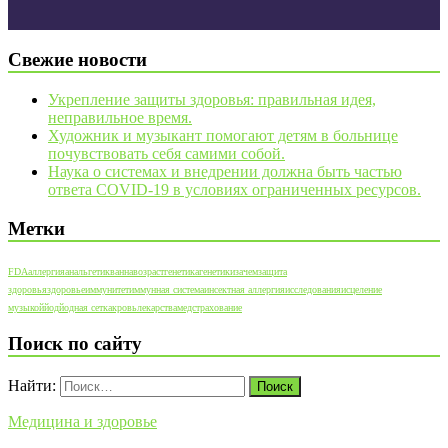
Свежие новости
Укрепление защиты здоровья: правильная идея,
неправильное время.
Художник и музыкант помогают детям в больнице
почувствовать себя самими собой.
Наука о системах и внедрении должна быть частью
ответа COVID-19 в условиях ограниченных ресурсов.
Метки
FDA
аллергия
анальгетик
ванна
возраст
генетика
генетики
зачем
защита
здоровья
здоровье
иммунитет
иммунная система
инсектная аллергия
исследования
исцеление
музыкой
йод
йодная сетка
кровь
лекарства
медстрахование
Поиск по сайту
Найти:
Медицина и здоровье