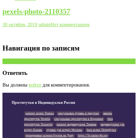
pexels-photo-2110357
30 октября, 2019
admin
Нет комментариев
Навигация по записям
Предыдущая запись
Ответить
Вы должны
войти
для комментирования.
Проститутки и Индивидуалки России
каталог шлюх Томска
сексуальные путаны в иркутске
анкеты
проституток Челяба
сексуальные проститутки в Воронеже
база
проституток Тольятти
каталог индивидуалок Тюмень
индивидуалки для
встреч Казань
путаны для встреч Москвы
база шлюх Петербурга
проверенные шлюхи Ростов на Дону
https://7k-casino-4h.top