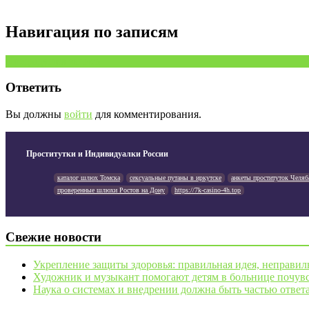
Навигация по записям
Предыдущая запись
Ответить
Вы должны
войти
для комментирования.
Проститутки и Индивидуалки России
каталог шлюх Томска
сексуальные путаны в иркутске
анкеты проституток Челяб
проверенные шлюхи Ростов на Дону
https://7k-casino-4h.top
Свежие новости
Укрепление защиты здоровья: правильная идея, неправил
Художник и музыкант помогают детям в больнице почувс
Наука о системах и внедрении должна быть частью ответ