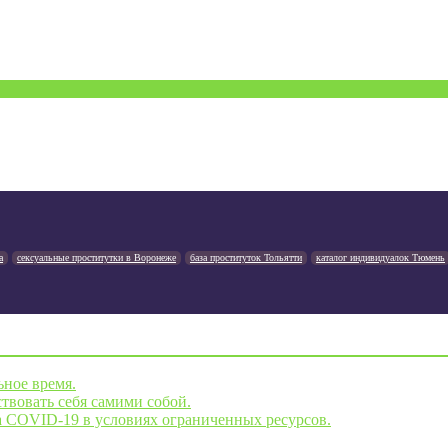
а
сексуальные проститутки в Воронеже
база проституток Тольятти
каталог индивидуалок Тюмень
ьное время.
твовать себя самими собой.
а COVID-19 в условиях ограниченных ресурсов.