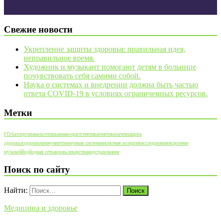
Свежие новости
Укрепление защиты здоровья: правильная идея,
неправильное время.
Художник и музыкант помогают детям в больнице
почувствовать себя самими собой.
Наука о системах и внедрении должна быть частью
ответа COVID-19 в условиях ограниченных ресурсов.
Метки
FDA
аллергия
анальгетик
ванна
возраст
генетика
генетики
зачем
защита
здоровья
здоровье
иммунитет
иммунная система
инсектная аллергия
исследования
исцеление
музыкой
йод
йодная сетка
кровь
лекарства
медстрахование
Поиск по сайту
Найти:
Медицина и здоровье