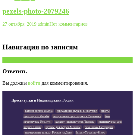
pexels-photo-2079246
27 октября, 2019
admin
Нет комментариев
Навигация по записям
Предыдущая запись
Ответить
Вы должны
войти
для комментирования.
Проститутки и Индивидуалки России
каталог шлюх Томска
сексуальные путаны в иркутске
анкеты
проституток Челяба
сексуальные проститутки в Воронеже
база
проституток Тольятти
каталог индивидуалок Тюмень
индивидуалки для
встреч Казань
путаны для встреч Москвы
база шлюх Петербурга
проверенные шлюхи Ростов на Дону
https://7k-casino-4h.top