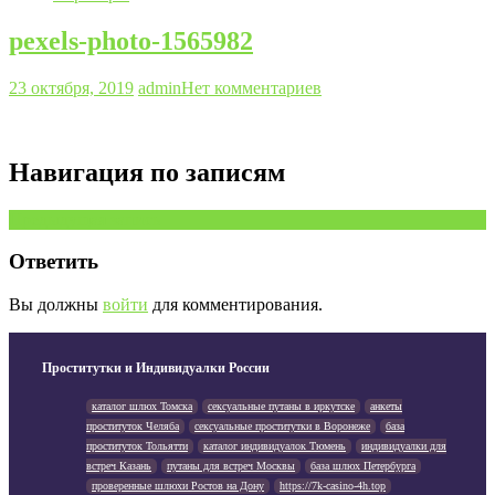
pexels-photo-1565982
23 октября, 2019
admin
Нет комментариев
Навигация по записям
Предыдущая запись
Ответить
Вы должны
войти
для комментирования.
Проститутки и Индивидуалки России
каталог шлюх Томска
сексуальные путаны в иркутске
анкеты
проституток Челяба
сексуальные проститутки в Воронеже
база
проституток Тольятти
каталог индивидуалок Тюмень
индивидуалки для
встреч Казань
путаны для встреч Москвы
база шлюх Петербурга
проверенные шлюхи Ростов на Дону
https://7k-casino-4h.top