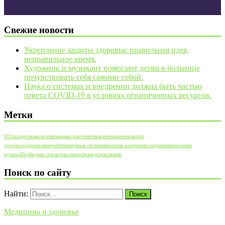
Свежие новости
Укрепление защиты здоровья: правильная идея,
неправильное время.
Художник и музыкант помогают детям в больнице
почувствовать себя самими собой.
Наука о системах и внедрении должна быть частью
ответа COVID-19 в условиях ограниченных ресурсов.
Метки
FDA
аллергия
анальгетик
ванна
возраст
генетика
генетики
зачем
защита
здоровья
здоровье
иммунитет
иммунная система
инсектная аллергия
исследования
исцеление
музыкой
йод
йодная сетка
кровь
лекарства
медстрахование
Поиск по сайту
Найти:
Медицина и здоровье