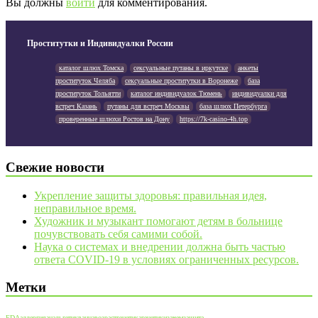
Вы должны
войти
для комментирования.
Проститутки и Индивидуалки России
каталог шлюх Томска
сексуальные путаны в иркутске
анкеты
проституток Челяба
сексуальные проститутки в Воронеже
база
проституток Тольятти
каталог индивидуалок Тюмень
индивидуалки для
встреч Казань
путаны для встреч Москвы
база шлюх Петербурга
проверенные шлюхи Ростов на Дону
https://7k-casino-4h.top
Свежие новости
Укрепление защиты здоровья: правильная идея,
неправильное время.
Художник и музыкант помогают детям в больнице
почувствовать себя самими собой.
Наука о системах и внедрении должна быть частью
ответа COVID-19 в условиях ограниченных ресурсов.
Метки
FDA
аллергия
анальгетик
ванна
возраст
генетика
генетики
зачем
защита