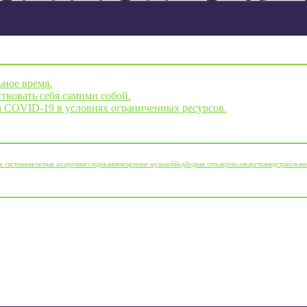
ьное время.
твовать себя самими собой.
а COVID-19 в условиях ограниченных ресурсов.
я система
инсектная аллергия
исследования
исцеление музыкой
йод
йодная сетка
кровь
лекарства
медстрахован