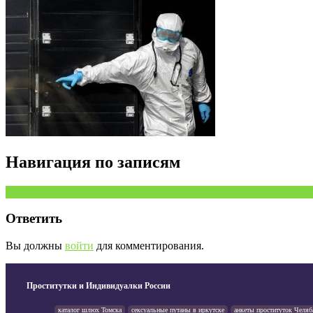
Навигация по записям
Предыдущая запись
Ответить
Вы должны
войти
для комментирования.
Проститутки и Индивидуалки России
каталог шлюх Томска
сексуальные путаны в иркутске
анкеты проституток Челяб