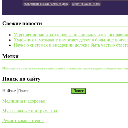
проверенные шлюхи Ростов на Дону
https://7k-casino-4h.top
Свежие новости
Укрепление защиты здоровья: правильная идея, неправил
Художник и музыкант помогают детям в больнице почувс
Наука о системах и внедрении должна быть частью ответ
Метки
FDA
аллергия
анальгетик
ванна
возраст
генетика
генетики
зачем
защита здоровья
здоровье
иммунитет
иммунна
Поиск по сайту
Найти:
Медицина и здоровье
Музыкальные инструменты
Ремонт компьютеров