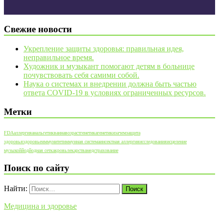
Свежие новости
Укрепление защиты здоровья: правильная идея,
неправильное время.
Художник и музыкант помогают детям в больнице
почувствовать себя самими собой.
Наука о системах и внедрении должна быть частью
ответа COVID-19 в условиях ограниченных ресурсов.
Метки
FDA
аллергия
анальгетик
ванна
возраст
генетика
генетики
зачем
защита
здоровья
здоровье
иммунитет
иммунная система
инсектная аллергия
исследования
исцеление
музыкой
йод
йодная сетка
кровь
лекарства
медстрахование
Поиск по сайту
Найти:
Медицина и здоровье