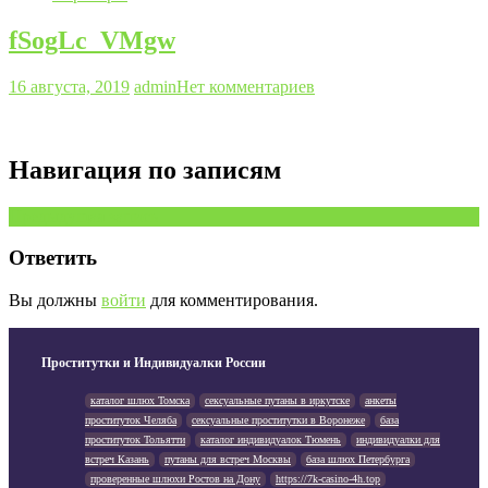
fSogLc_VMgw
16 августа, 2019
admin
Нет комментариев
Навигация по записям
Предыдущая запись
Ответить
Вы должны
войти
для комментирования.
Проститутки и Индивидуалки России
каталог шлюх Томска
сексуальные путаны в иркутске
анкеты
проституток Челяба
сексуальные проститутки в Воронеже
база
проституток Тольятти
каталог индивидуалок Тюмень
индивидуалки для
встреч Казань
путаны для встреч Москвы
база шлюх Петербурга
проверенные шлюхи Ростов на Дону
https://7k-casino-4h.top