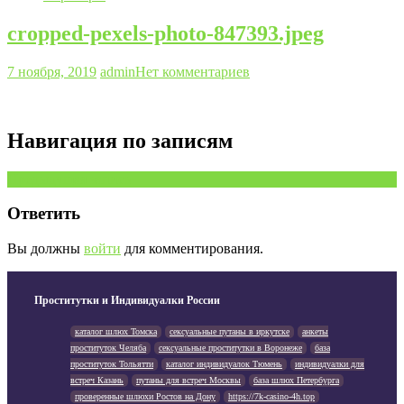
cropped-pexels-photo-847393.jpeg
7 ноября, 2019
admin
Нет комментариев
Навигация по записям
Предыдущая запись
Ответить
Вы должны
войти
для комментирования.
Проститутки и Индивидуалки России
каталог шлюх Томска
сексуальные путаны в иркутске
анкеты
проституток Челяба
сексуальные проститутки в Воронеже
база
проституток Тольятти
каталог индивидуалок Тюмень
индивидуалки для
встреч Казань
путаны для встреч Москвы
база шлюх Петербурга
проверенные шлюхи Ростов на Дону
https://7k-casino-4h.top