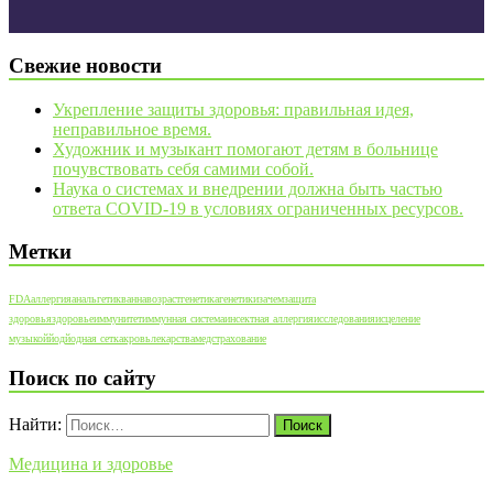
Свежие новости
Укрепление защиты здоровья: правильная идея,
неправильное время.
Художник и музыкант помогают детям в больнице
почувствовать себя самими собой.
Наука о системах и внедрении должна быть частью
ответа COVID-19 в условиях ограниченных ресурсов.
Метки
FDA
аллергия
анальгетик
ванна
возраст
генетика
генетики
зачем
защита
здоровья
здоровье
иммунитет
иммунная система
инсектная аллергия
исследования
исцеление
музыкой
йод
йодная сетка
кровь
лекарства
медстрахование
Поиск по сайту
Найти:
Медицина и здоровье