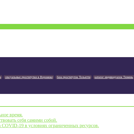
а
сексуальные проститутки в Воронеже
база проституток Тольятти
каталог индивидуалок Тюмень
ьное время.
твовать себя самими собой.
а COVID-19 в условиях ограниченных ресурсов.