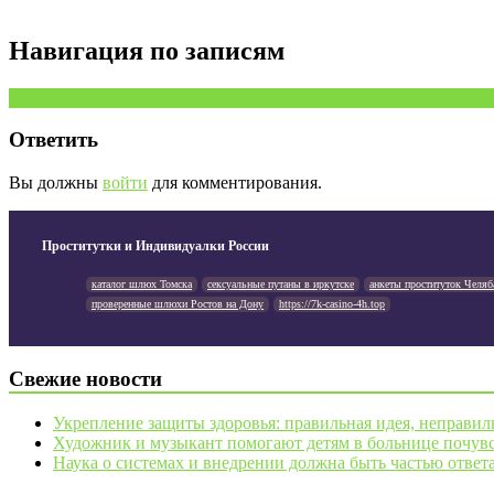
Навигация по записям
Предыдущая запись
Ответить
Вы должны
войти
для комментирования.
Проститутки и Индивидуалки России
каталог шлюх Томска
сексуальные путаны в иркутске
анкеты проституток Челяб
проверенные шлюхи Ростов на Дону
https://7k-casino-4h.top
Свежие новости
Укрепление защиты здоровья: правильная идея, неправил
Художник и музыкант помогают детям в больнице почувс
Наука о системах и внедрении должна быть частью ответ