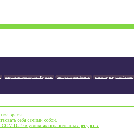
а
сексуальные проститутки в Воронеже
база проституток Тольятти
каталог индивидуалок Тюмень
ьное время.
твовать себя самими собой.
а COVID-19 в условиях ограниченных ресурсов.