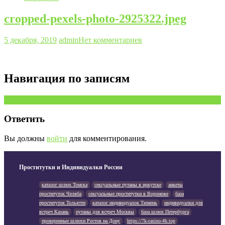
cropped-pexels-photo-2925322.jpeg
5 декабря, 2019
admin
Нет комментариев
Навигация по записям
Предыдущая запись
Ответить
Вы должны
войти
для комментирования.
Проститутки и Индивидуалки России
каталог шлюх Томска
сексуальные путаны в иркутске
анкеты
проституток Челяба
сексуальные проститутки в Воронеже
база
проституток Тольятти
каталог индивидуалок Тюмень
индивидуалки для
встреч Казань
путаны для встреч Москвы
база шлюх Петербурга
проверенные шлюхи Ростов на Дону
https://7k-casino-4h.top