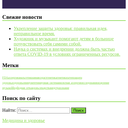
Свежие новости
Укрепление защиты здоровья: правильная идея,
неправильное время.
Художник и музыкант помогают детям в больнице
почувствовать себя самими собой.
Наука о системах и внедрении должна быть частью
ответа COVID-19 в условиях ограниченных ресурсов.
Метки
FDA
аллергия
анальгетик
ванна
возраст
генетика
генетики
зачем
защита
здоровья
здоровье
иммунитет
иммунная система
инсектная аллергия
исследования
исцеление
музыкой
йод
йодная сетка
кровь
лекарства
медстрахование
Поиск по сайту
Найти:
Медицина и здоровье