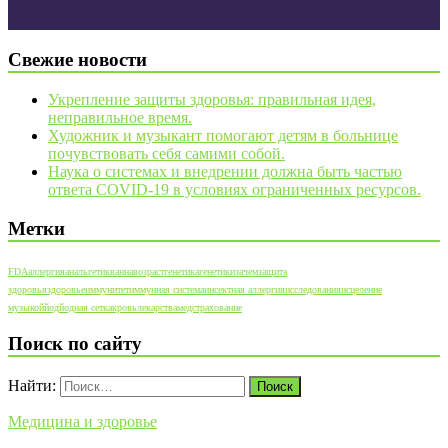
Свежие новости
Укрепление защиты здоровья: правильная идея,
неправильное время.
Художник и музыкант помогают детям в больнице
почувствовать себя самими собой.
Наука о системах и внедрении должна быть частью
ответа COVID-19 в условиях ограниченных ресурсов.
Метки
FDA
аллергия
анальгетик
ванна
возраст
генетика
генетики
зачем
защита
здоровья
здоровье
иммунитет
иммунная система
инсектная аллергия
исследования
исцеление
музыкой
йод
йодная сетка
кровь
лекарства
медстрахование
Поиск по сайту
Найти:
Медицина и здоровье