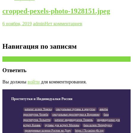
cropped-pexels-photo-1928151.jpeg
6 ноября, 2019
admin
Нет комментариев
Навигация по записям
Предыдущая запись
Ответить
Вы должны
войти
для комментирования.
Проститутки и Индивидуалки России
каталог шлюх Томска
сексуальные путаны в иркутске
анкеты
проституток Челяба
сексуальные проститутки в Воронеже
база
проституток Тольятти
каталог индивидуалок Тюмень
индивидуалки для
встреч Казань
путаны для встреч Москвы
база шлюх Петербурга
проверенные шлюхи Ростов на Дону
https://7k-casino-4h.top