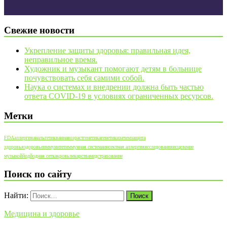
Свежие новости
Укрепление защиты здоровья: правильная идея,
неправильное время.
Художник и музыкант помогают детям в больнице
почувствовать себя самими собой.
Наука о системах и внедрении должна быть частью
ответа COVID-19 в условиях ограниченных ресурсов.
Метки
FDA
аллергия
анальгетик
ванна
возраст
генетика
генетики
зачем
защита
здоровья
здоровье
иммунитет
иммунная система
инсектная аллергия
исследования
исцеление
музыкой
йод
йодная сетка
кровь
лекарства
медстрахование
Поиск по сайту
Найти:
Медицина и здоровье