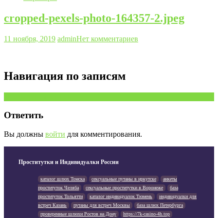
cropped-pexels-photo-164357-2.jpeg
11 ноября, 2019
admin
Нет комментариев
Навигация по записям
Предыдущая запись
Ответить
Вы должны
войти
для комментирования.
Проститутки и Индивидуалки России
каталог шлюх Томска
сексуальные путаны в иркутске
анкеты
проституток Челяба
сексуальные проститутки в Воронеже
база
проституток Тольятти
каталог индивидуалок Тюмень
индивидуалки для
встреч Казань
путаны для встреч Москвы
база шлюх Петербурга
проверенные шлюхи Ростов на Дону
https://7k-casino-4h.top