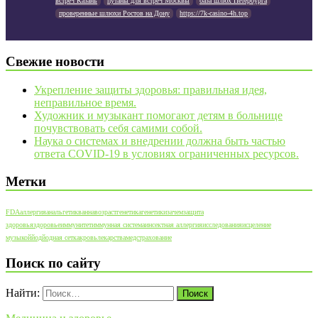
встреч Казань
путаны для встреч Москвы
база шлюх Петербурга
проверенные шлюхи Ростов на Дону
https://7k-casino-4h.top
Свежие новости
Укрепление защиты здоровья: правильная идея,
неправильное время.
Художник и музыкант помогают детям в больнице
почувствовать себя самими собой.
Наука о системах и внедрении должна быть частью
ответа COVID-19 в условиях ограниченных ресурсов.
Метки
FDA
аллергия
анальгетик
ванна
возраст
генетика
генетики
зачем
защита
здоровья
здоровье
иммунитет
иммунная система
инсектная аллергия
исследования
исцеление
музыкой
йод
йодная сетка
кровь
лекарства
медстрахование
Поиск по сайту
Найти: