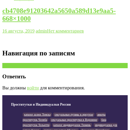
cb4708e91203642a5650a589d13e9aa5-
668×1000
16 августа, 2019
admin
Нет комментариев
Навигация по записям
Предыдущая запись
Ответить
Вы должны
войти
для комментирования.
Проститутки и Индивидуалки России
каталог шлюх Томска
сексуальные путаны в иркутске
анкеты
проституток Челяба
сексуальные проститутки в Воронеже
база
проституток Тольятти
каталог индивидуалок Тюмень
индивидуалки для