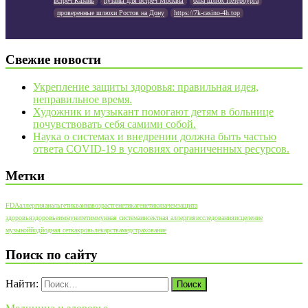
встреч Казань
путаны для встреч Москвы
база шлюх Петербурга
проверенные шлюхи Ростов на Дону
https://7k-casino-4h.top
Свежие новости
Укрепление защиты здоровья: правильная идея,
неправильное время.
Художник и музыкант помогают детям в больнице
почувствовать себя самими собой.
Наука о системах и внедрении должна быть частью
ответа COVID-19 в условиях ограниченных ресурсов.
Метки
FDA
аллергия
анальгетик
ванна
возраст
генетика
генетики
зачем
защита
здоровья
здоровье
иммунитет
иммунная система
инсектная аллергия
исследования
исцеление
музыкой
йод
йодная сетка
кровь
лекарства
медстрахование
Поиск по сайту
Найти: