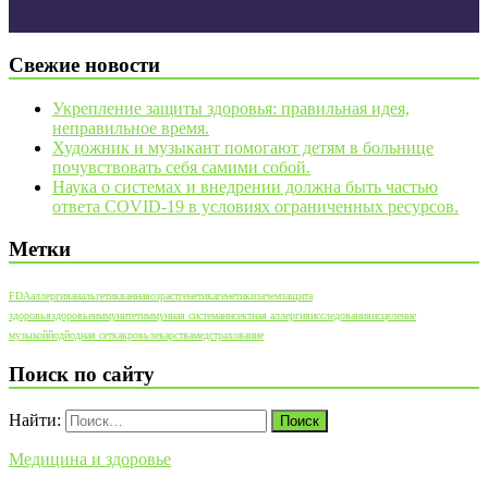
Свежие новости
Укрепление защиты здоровья: правильная идея,
неправильное время.
Художник и музыкант помогают детям в больнице
почувствовать себя самими собой.
Наука о системах и внедрении должна быть частью
ответа COVID-19 в условиях ограниченных ресурсов.
Метки
FDA
аллергия
анальгетик
ванна
возраст
генетика
генетики
зачем
защита
здоровья
здоровье
иммунитет
иммунная система
инсектная аллергия
исследования
исцеление
музыкой
йод
йодная сетка
кровь
лекарства
медстрахование
Поиск по сайту
Найти:
Медицина и здоровье