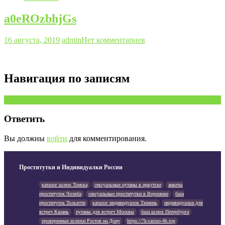
a0eROzbhjGs
16 августа, 2019
admin
Нет комментариев
Навигация по записям
Предыдущая запись
Ответить
Вы должны
войти
для комментирования.
Проститутки и Индивидуалки России
каталог шлюх Томска
сексуальные путаны в иркутске
анкеты
проституток Челяба
сексуальные проститутки в Воронеже
база
проституток Тольятти
каталог индивидуалок Тюмень
индивидуалки для
встреч Казань
путаны для встреч Москвы
база шлюх Петербурга
проверенные шлюхи Ростов на Дону
https://7k-casino-4h.top