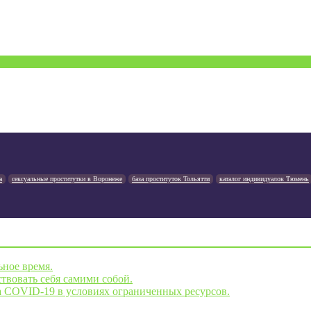
а
сексуальные проститутки в Воронеже
база проституток Тольятти
каталог индивидуалок Тюмень
ьное время.
твовать себя самими собой.
а COVID-19 в условиях ограниченных ресурсов.