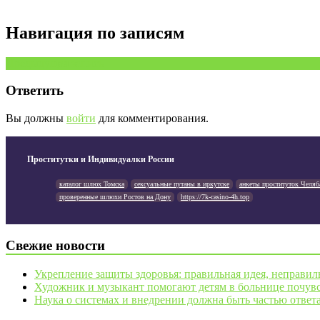
Навигация по записям
Предыдущая запись
Ответить
Вы должны
войти
для комментирования.
Проститутки и Индивидуалки России
каталог шлюх Томска
сексуальные путаны в иркутске
анкеты проституток Челяб
проверенные шлюхи Ростов на Дону
https://7k-casino-4h.top
Свежие новости
Укрепление защиты здоровья: правильная идея, неправил
Художник и музыкант помогают детям в больнице почувс
Наука о системах и внедрении должна быть частью ответ