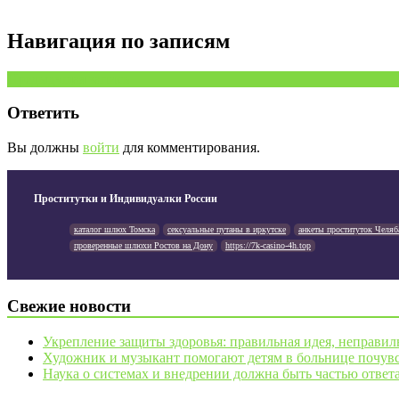
Навигация по записям
Предыдущая запись
Ответить
Вы должны
войти
для комментирования.
Проститутки и Индивидуалки России
каталог шлюх Томска
сексуальные путаны в иркутске
анкеты проституток Челяб
проверенные шлюхи Ростов на Дону
https://7k-casino-4h.top
Свежие новости
Укрепление защиты здоровья: правильная идея, неправил
Художник и музыкант помогают детям в больнице почувс
Наука о системах и внедрении должна быть частью ответ