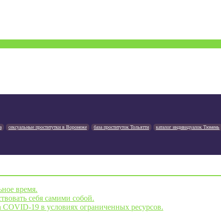
а
сексуальные проститутки в Воронеже
база проституток Тольятти
каталог индивидуалок Тюмень
ьное время.
твовать себя самими собой.
а COVID-19 в условиях ограниченных ресурсов.